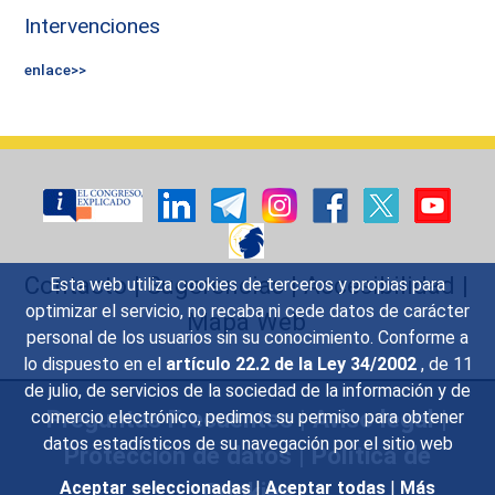
Intervenciones
enlace>>
Contacto
|
Sugerencias
|
Accesibilidad
|
Esta web utiliza cookies de terceros y propias para
optimizar el servicio, no recaba ni cede datos de carácter
Mapa Web
personal de los usuarios sin su conocimiento. Conforme a
lo dispuesto en el
artículo 22.2 de la Ley 34/2002
, de 11
de julio, de servicios de la sociedad de la información y de
Preguntas Frecuentes
|
Aviso legal
|
comercio electrónico, pedimos su permiso para obtener
datos estadísticos de su navegación por el sitio web
Protección de datos
|
Política de
Cookies
Aceptar seleccionadas
|
Aceptar todas
|
Más