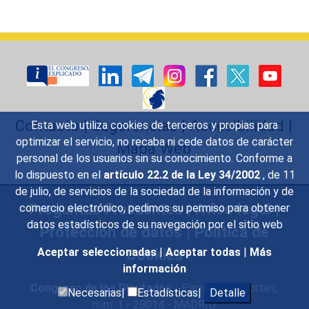
Contacto
|
Sugerencias
|
Accesibilidad
|
Esta web utiliza cookies de terceros y propias para
optimizar el servicio, no recaba ni cede datos de carácter
Mapa Web
personal de los usuarios sin su conocimiento. Conforme a
lo dispuesto en el
artículo 22.2 de la Ley 34/2002
, de 11
de julio, de servicios de la sociedad de la información y de
Preguntas Frecuentes
|
Aviso legal
|
comercio electrónico, pedimos su permiso para obtener
datos estadísticos de su navegación por el sitio web
Protección de datos
|
Política de
Cookies
Aceptar seleccionadas
|
Aceptar todas
|
Más
información
Congreso de los Diputados
- Plaza de las Cortes,
Necesarias|
Estadísticas|
Detalle
núm. 1 - 28014 - MADRID