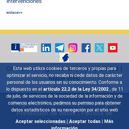
Intervenciones
enlace>>
Contacto
|
Sugerencias
|
Accesibilidad
|
Esta web utiliza cookies de terceros y propias para
optimizar el servicio, no recaba ni cede datos de carácter
Mapa Web
personal de los usuarios sin su conocimiento. Conforme a
lo dispuesto en el
artículo 22.2 de la Ley 34/2002
, de 11
de julio, de servicios de la sociedad de la información y de
Preguntas Frecuentes
|
Aviso legal
|
comercio electrónico, pedimos su permiso para obtener
datos estadísticos de su navegación por el sitio web
Protección de datos
|
Política de
Cookies
Aceptar seleccionadas
|
Aceptar todas
|
Más
información