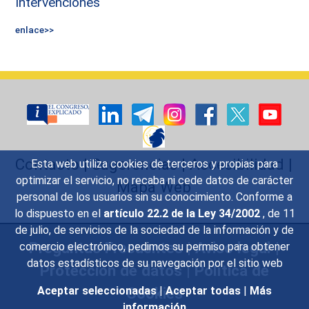
Intervenciones
enlace>>
Contacto
|
Sugerencias
|
Accesibilidad
|
Esta web utiliza cookies de terceros y propias para
optimizar el servicio, no recaba ni cede datos de carácter
Mapa Web
personal de los usuarios sin su conocimiento. Conforme a
lo dispuesto en el
artículo 22.2 de la Ley 34/2002
, de 11
de julio, de servicios de la sociedad de la información y de
Preguntas Frecuentes
|
Aviso legal
|
comercio electrónico, pedimos su permiso para obtener
datos estadísticos de su navegación por el sitio web
Protección de datos
|
Política de
Cookies
Aceptar seleccionadas
|
Aceptar todas
|
Más
información