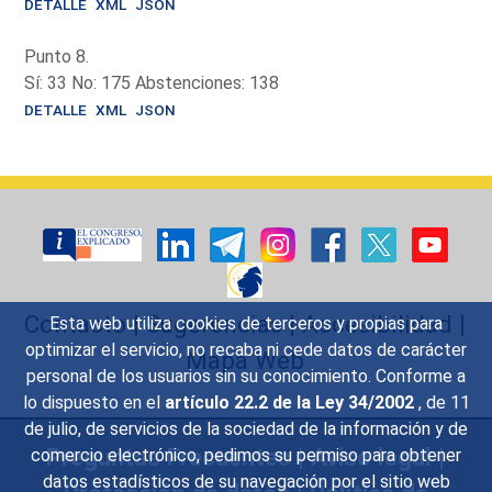
DETALLE
XML
JSON
Punto 8.
Sí: 33 No: 175 Abstenciones: 138
DETALLE
XML
JSON
Contacto
|
Sugerencias
|
Accesibilidad
|
Esta web utiliza cookies de terceros y propias para
optimizar el servicio, no recaba ni cede datos de carácter
Mapa Web
personal de los usuarios sin su conocimiento. Conforme a
lo dispuesto en el
artículo 22.2 de la Ley 34/2002
, de 11
de julio, de servicios de la sociedad de la información y de
Preguntas Frecuentes
|
Aviso legal
|
comercio electrónico, pedimos su permiso para obtener
datos estadísticos de su navegación por el sitio web