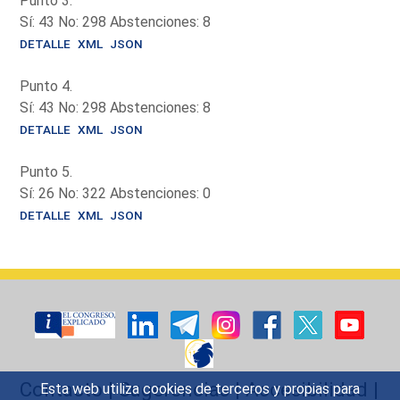
Punto 3.
Sí: 43 No: 298 Abstenciones: 8
DETALLE
XML
JSON
Punto 4.
Sí: 43 No: 298 Abstenciones: 8
DETALLE
XML
JSON
Punto 5.
Sí: 26 No: 322 Abstenciones: 0
DETALLE
XML
JSON
Contacto
|
Sugerencias
|
Accesibilidad
|
Esta web utiliza cookies de terceros y propias para