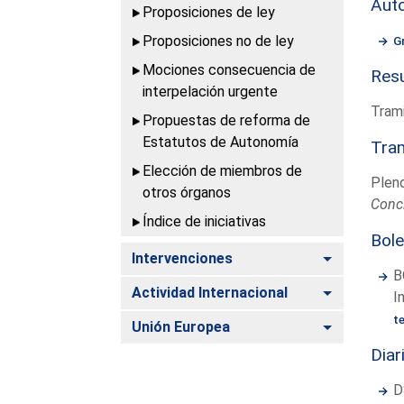
Aut
Proposiciones de ley
Proposiciones no de ley
G
Mociones consecuencia de
Resu
interpelación urgente
Trami
Propuestas de reforma de
Estatutos de Autonomía
Tram
Elección de miembros de
Plen
otros órganos
Conc
Índice de iniciativas
Bole
Alternar
Intervenciones
B
Alternar
Actividad Internacional
I
t
Alternar
Unión Europea
Diar
D