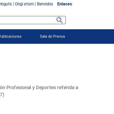
inguts
|
Ongi etorri
|
Benvidos
Enlaces
Publicaciones
Sala de Prensa
ión Profesional y Deportes referida a
7)