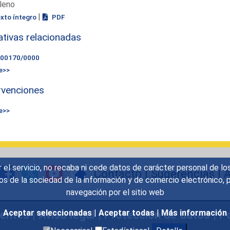
leno
|
exto íntegro
PDF
iativas relacionadas
000170/0000
e>>
rvenciones
e>>
r el servicio, no recaba ni cede datos de carácter personal de lo
Contacto
|
Sugerencias
|
A
icios de la sociedad de la información y de comercio electrónic
navegación por el sitio web
uentes
|
Aviso legal
|
Protección de datos
|
Po
Aceptar seleccionadas
|
Aceptar todas
|
Más información