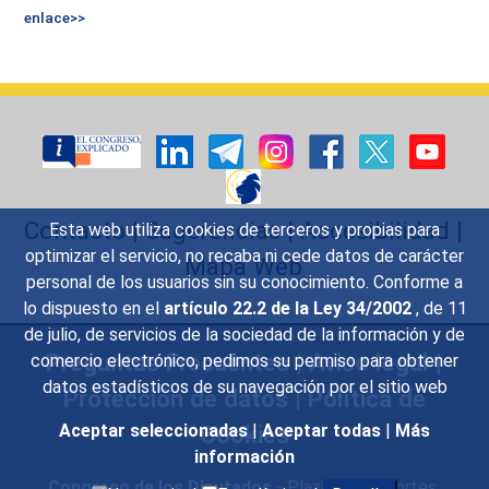
enlace>>
Contacto
|
Sugerencias
|
Accesibilidad
|
Esta web utiliza cookies de terceros y propias para
optimizar el servicio, no recaba ni cede datos de carácter
Mapa Web
personal de los usuarios sin su conocimiento. Conforme a
lo dispuesto en el
artículo 22.2 de la Ley 34/2002
, de 11
de julio, de servicios de la sociedad de la información y de
Preguntas Frecuentes
|
Aviso legal
|
comercio electrónico, pedimos su permiso para obtener
datos estadísticos de su navegación por el sitio web
Protección de datos
|
Política de
Cookies
Aceptar seleccionadas
|
Aceptar todas
|
Más
información
Congreso de los Diputados
- Plaza de las Cortes,