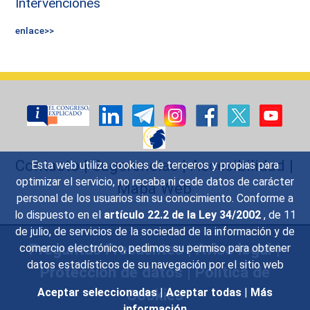
Intervenciones
enlace>>
Contacto
|
Sugerencias
|
Accesibilidad
|
Esta web utiliza cookies de terceros y propias para
optimizar el servicio, no recaba ni cede datos de carácter
Mapa Web
personal de los usuarios sin su conocimiento. Conforme a
lo dispuesto en el
artículo 22.2 de la Ley 34/2002
, de 11
de julio, de servicios de la sociedad de la información y de
Preguntas Frecuentes
|
Aviso legal
|
comercio electrónico, pedimos su permiso para obtener
datos estadísticos de su navegación por el sitio web
Protección de datos
|
Política de
Cookies
Aceptar seleccionadas
|
Aceptar todas
|
Más
información