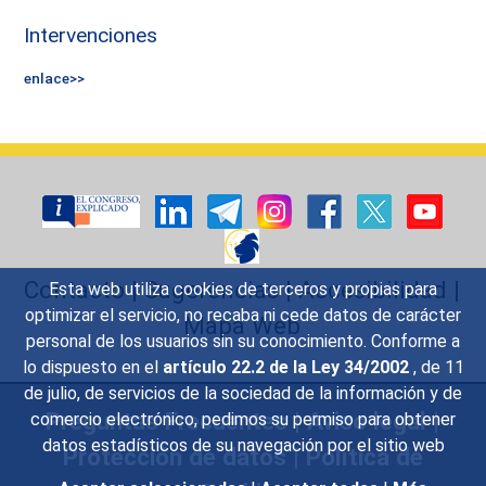
Intervenciones
enlace>>
Contacto
|
Sugerencias
|
Accesibilidad
|
Esta web utiliza cookies de terceros y propias para
optimizar el servicio, no recaba ni cede datos de carácter
Mapa Web
personal de los usuarios sin su conocimiento. Conforme a
lo dispuesto en el
artículo 22.2 de la Ley 34/2002
, de 11
de julio, de servicios de la sociedad de la información y de
Preguntas Frecuentes
|
Aviso legal
|
comercio electrónico, pedimos su permiso para obtener
datos estadísticos de su navegación por el sitio web
Protección de datos
|
Política de