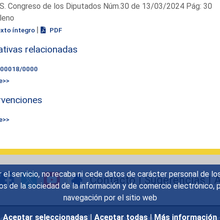
S. Congreso de los Diputados Núm.30 de 13/03/2024 Pág: 30
leno
|
exto íntegro
PDF
iativas relacionadas
000018/0000
e>>
rvenciones
e>>
r el servicio, no recaba ni cede datos de carácter personal de lo
Contacto
|
Sugerencias
|
A
icios de la sociedad de la información y de comercio electrónic
navegación por el sitio web
uentes
|
Aviso legal
|
Protección de datos
|
Po
Aceptar seleccionadas
|
Aceptar todas
|
Más información