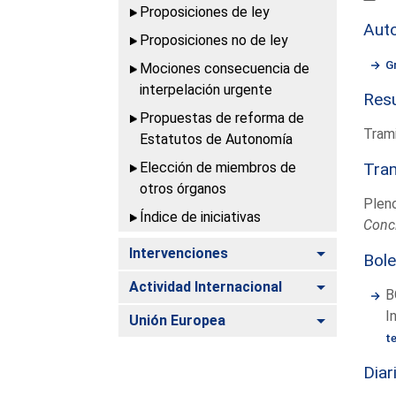
Proposiciones de ley
Aut
Proposiciones no de ley
G
Mociones consecuencia de
interpelación urgente
Resu
Propuestas de reforma de
Trami
Estatutos de Autonomía
Elección de miembros de
Tram
otros órganos
Plen
Índice de iniciativas
Conc
Alternar
Intervenciones
Bole
Alternar
Actividad Internacional
B
I
Alternar
Unión Europea
t
Diar