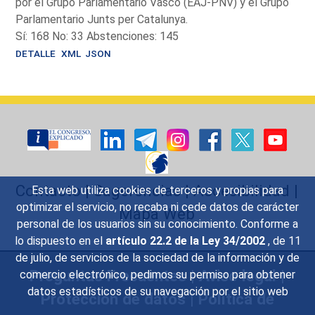
por el Grupo Parlamentario Vasco (EAJ-PNV) y el Grupo
Parlamentario Junts per Catalunya.
Sí: 168 No: 33 Abstenciones: 145
DETALLE
XML
JSON
Contacto
|
Sugerencias
|
Accesibilidad
|
Esta web utiliza cookies de terceros y propias para
optimizar el servicio, no recaba ni cede datos de carácter
Mapa Web
personal de los usuarios sin su conocimiento. Conforme a
lo dispuesto en el
artículo 22.2 de la Ley 34/2002
, de 11
de julio, de servicios de la sociedad de la información y de
Preguntas Frecuentes
|
Aviso legal
|
comercio electrónico, pedimos su permiso para obtener
datos estadísticos de su navegación por el sitio web
Protección de datos
|
Política de