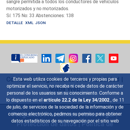
sangre permitida a todos los conductores de vehículos
motorizados y no motorizados.
Sí: 175 No: 33 Abstenciones: 138
DETALLE
XML
JSON
Contacto
|
Sugerencias
|
Accesibilidad
|
Esta web utiliza cookies de terceros y propias para
optimizar el servicio, no recaba ni cede datos de carácter
Mapa Web
personal de los usuarios sin su conocimiento. Conforme a
lo dispuesto en el
artículo 22.2 de la Ley 34/2002
, de 11
de julio, de servicios de la sociedad de la información y de
Preguntas Frecuentes
|
Aviso legal
|
comercio electrónico, pedimos su permiso para obtener
datos estadísticos de su navegación por el sitio web
Protección de datos
|
Política de