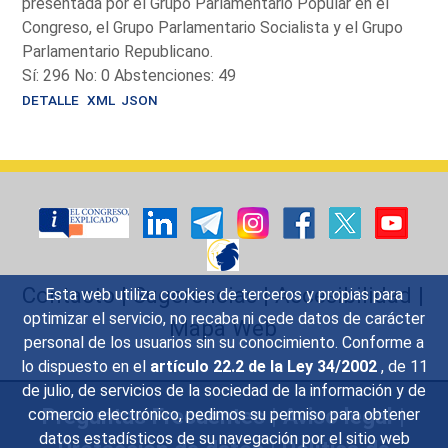
presentada por el Grupo Parlamentario Popular en el
Congreso, el Grupo Parlamentario Socialista y el Grupo
Parlamentario Republicano.
Sí: 296 No: 0 Abstenciones: 49
DETALLE
XML
JSON
Contacto
|
Sugerencias
|
Accesibilidad
|
Esta web utiliza cookies de terceros y propias para
optimizar el servicio, no recaba ni cede datos de carácter
Mapa Web
personal de los usuarios sin su conocimiento. Conforme a
lo dispuesto en el
artículo 22.2 de la Ley 34/2002
, de 11
de julio, de servicios de la sociedad de la información y de
Preguntas Frecuentes
|
Aviso legal
|
comercio electrónico, pedimos su permiso para obtener
datos estadísticos de su navegación por el sitio web