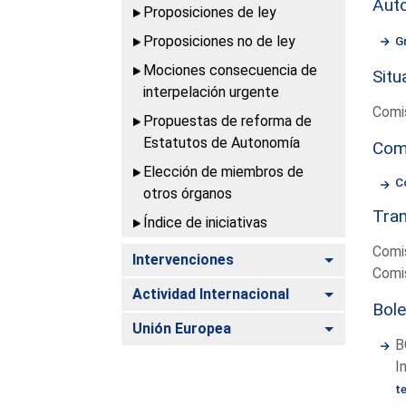
Aut
Proposiciones de ley
Proposiciones no de ley
G
Mociones consecuencia de
Situ
interpelación urgente
Comi
Propuestas de reforma de
Estatutos de Autonomía
Com
Elección de miembros de
C
otros órganos
Tram
Índice de iniciativas
Comi
Alternar
Intervenciones
Comi
Alternar
Actividad Internacional
Bole
Alternar
Unión Europea
B
I
t