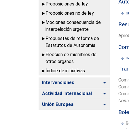
Aut
Proposiciones de ley
Proposiciones no de ley
G
Mociones consecuencia de
Resu
interpelación urgente
Apro
Propuestas de reforma de
Estatutos de Autonomía
Com
Elección de miembros de
C
otros órganos
Tram
Índice de iniciativas
Comi
Alternar
Intervenciones
Comi
Alternar
Actividad Internacional
Comi
Concl
Alternar
Unión Europea
Bole
B