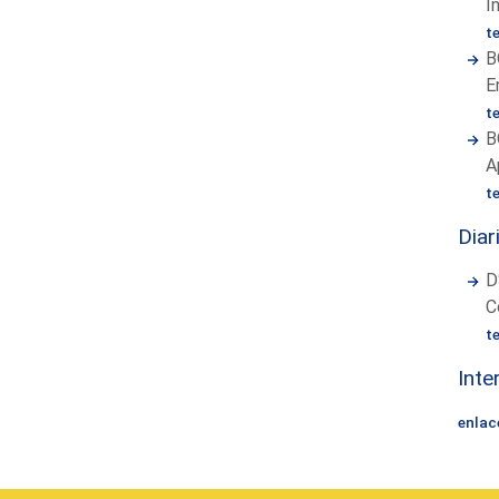
I
t
B
E
t
B
A
t
Diar
D
C
t
Inte
enlac