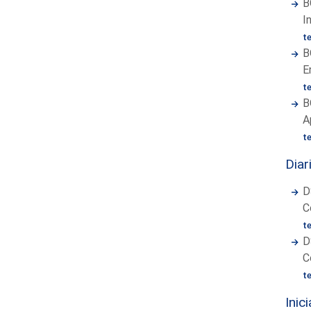
B
I
t
B
E
t
B
A
t
Diar
D
C
t
D
C
t
Inic