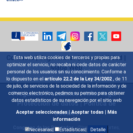
Contacto
|
Sugerencias
|
Accesibilidad
|
Esta web utiliza cookies de terceros y propias para
optimizar el servicio, no recaba ni cede datos de carácter
Mapa Web
personal de los usuarios sin su conocimiento. Conforme a
lo dispuesto en el
artículo 22.2 de la Ley 34/2002
, de 11
de julio, de servicios de la sociedad de la información y de
Preguntas Frecuentes
|
Aviso legal
|
comercio electrónico, pedimos su permiso para obtener
datos estadísticos de su navegación por el sitio web
Protección de datos
|
Política de
Cookies
Aceptar seleccionadas
|
Aceptar todas
|
Más
información
Congreso de los Diputados
- Plaza de las Cortes,
Necesarias|
Estadísticas|
Detalle