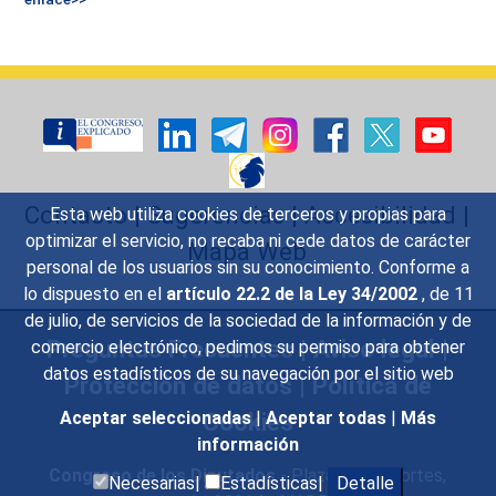
Contacto
|
Sugerencias
|
Accesibilidad
|
Esta web utiliza cookies de terceros y propias para
optimizar el servicio, no recaba ni cede datos de carácter
Mapa Web
personal de los usuarios sin su conocimiento. Conforme a
lo dispuesto en el
artículo 22.2 de la Ley 34/2002
, de 11
de julio, de servicios de la sociedad de la información y de
Preguntas Frecuentes
|
Aviso legal
|
comercio electrónico, pedimos su permiso para obtener
datos estadísticos de su navegación por el sitio web
Protección de datos
|
Política de
Cookies
Aceptar seleccionadas
|
Aceptar todas
|
Más
información
Congreso de los Diputados
- Plaza de las Cortes,
Necesarias|
Estadísticas|
Detalle