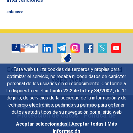
enlace>>
Contacto
|
Sugerencias
|
Accesibilidad
|
Esta web utiliza cookies de terceros y propias para
optimizar el servicio, no recaba ni cede datos de carácter
Mapa Web
personal de los usuarios sin su conocimiento. Conforme a
lo dispuesto en el
artículo 22.2 de la Ley 34/2002
, de 11
de julio, de servicios de la sociedad de la información y de
Preguntas Frecuentes
|
Aviso legal
|
comercio electrónico, pedimos su permiso para obtener
datos estadísticos de su navegación por el sitio web
Protección de datos
|
Política de
Cookies
Aceptar seleccionadas
|
Aceptar todas
|
Más
información