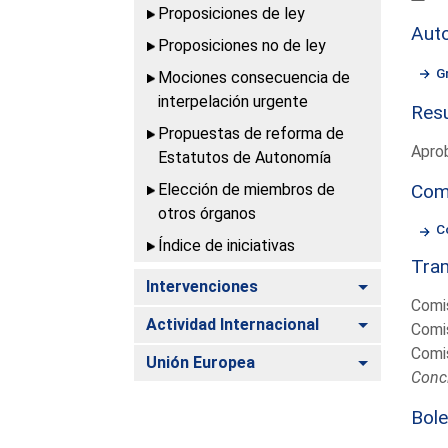
Proposiciones de ley
Aut
Proposiciones no de ley
G
Mociones consecuencia de
interpelación urgente
Resu
Propuestas de reforma de
Apro
Estatutos de Autonomía
Elección de miembros de
Com
otros órganos
C
Índice de iniciativas
Tram
Alternar
Intervenciones
Comis
Alternar
Actividad Internacional
Comis
Comis
Alternar
Unión Europea
Concl
Bole