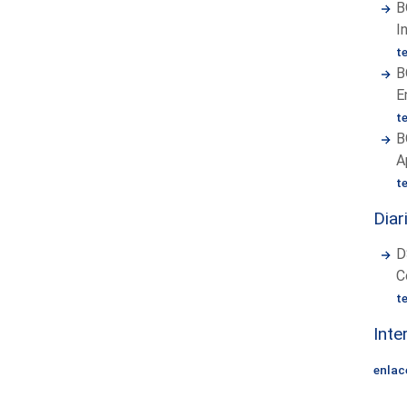
B
I
t
B
E
t
B
A
t
Diar
D
C
t
Inte
enlac