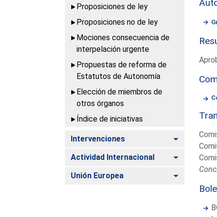
Aut
Proposiciones de ley
Proposiciones no de ley
G
Mociones consecuencia de
Resu
interpelación urgente
Aprob
Propuestas de reforma de
Estatutos de Autonomía
Com
Elección de miembros de
C
otros órganos
Tram
Índice de iniciativas
Comis
Alternar
Intervenciones
Comis
Alternar
Actividad Internacional
Comis
Concl
Alternar
Unión Europea
Bole
B