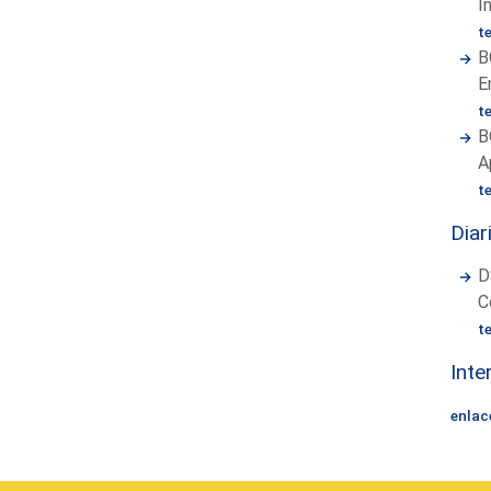
I
t
B
E
t
B
A
t
Diar
D
C
t
Inte
enlac