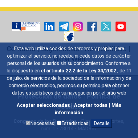
Contacto
|
Sugerencias
|
Accesibilidad
|
Esta web utiliza cookies de terceros y propias para
optimizar el servicio, no recaba ni cede datos de carácter
Mapa Web
personal de los usuarios sin su conocimiento. Conforme a
lo dispuesto en el
artículo 22.2 de la Ley 34/2002
, de 11
de julio, de servicios de la sociedad de la información y de
Preguntas Frecuentes
|
Aviso legal
|
comercio electrónico, pedimos su permiso para obtener
datos estadísticos de su navegación por el sitio web
Protección de datos
|
Política de
Cookies
Aceptar seleccionadas
|
Aceptar todas
|
Más
información
Congreso de los Diputados
- Plaza de las Cortes,
Necesarias|
Estadísticas|
Detalle
núm. 1 - 28014 - MADRID