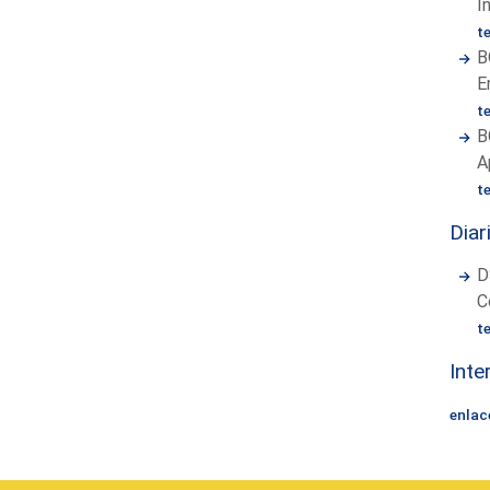
I
t
B
E
t
B
A
t
Diar
D
C
t
Inte
enlac