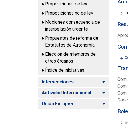
Aut
Proposiciones de ley
Proposiciones no de ley
G
Mociones consecuencia de
Resu
interpelación urgente
Apro
Propuestas de reforma de
Estatutos de Autonomía
Com
Elección de miembros de
C
otros órganos
Tram
Índice de iniciativas
Comis
Alternar
Intervenciones
Comis
Alternar
Actividad Internacional
Comis
Concl
Alternar
Unión Europea
Bole
B