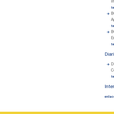
I
t
B
A
t
B
E
t
Diar
D
C
t
Inte
enlac