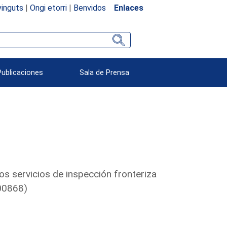
inguts
|
Ongi etorri
|
Benvidos
Enlaces
Publicaciones
Sala de Prensa
os servicios de inspección fronteriza
000868)