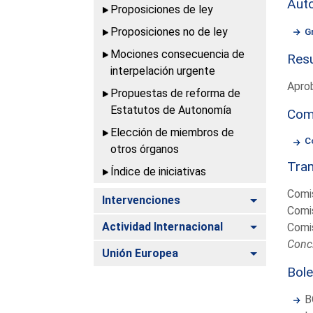
Aut
Proposiciones de ley
Proposiciones no de ley
G
Mociones consecuencia de
Resu
interpelación urgente
Aprob
Propuestas de reforma de
Estatutos de Autonomía
Com
Elección de miembros de
Co
otros órganos
Tram
Índice de iniciativas
Comis
Alternar
Intervenciones
Comis
Alternar
Actividad Internacional
Comis
Concl
Alternar
Unión Europea
Bole
B