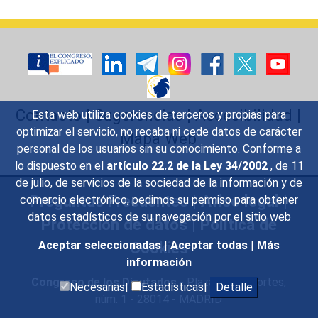
Contacto
|
Sugerencias
|
Accesibilidad
|
Esta web utiliza cookies de terceros y propias para
optimizar el servicio, no recaba ni cede datos de carácter
Mapa Web
personal de los usuarios sin su conocimiento. Conforme a
lo dispuesto en el
artículo 22.2 de la Ley 34/2002
, de 11
de julio, de servicios de la sociedad de la información y de
Preguntas Frecuentes
|
Aviso legal
|
comercio electrónico, pedimos su permiso para obtener
datos estadísticos de su navegación por el sitio web
Protección de datos
|
Política de
Cookies
Aceptar seleccionadas
|
Aceptar todas
|
Más
información
Congreso de los Diputados
- Plaza de las Cortes,
Necesarias|
Estadísticas|
Detalle
núm. 1 - 28014 - MADRID