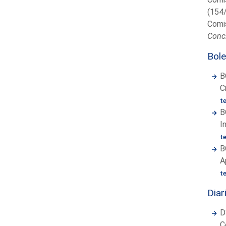
(154/
Comi
Concl
Bole
B
C
t
B
I
t
B
A
t
Diar
D
C