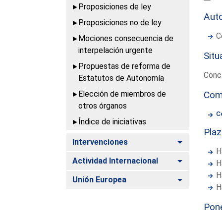
Proposiciones de ley
Aut
Proposiciones no de ley
C
Mociones consecuencia de
interpelación urgente
Situ
Propuestas de reforma de
Concl
Estatutos de Autonomía
Elección de miembros de
Com
otros órganos
C
Índice de iniciativas
Pla
Alternar
Intervenciones
H
Alternar
Actividad Internacional
H
H
Alternar
Unión Europea
H
Pon