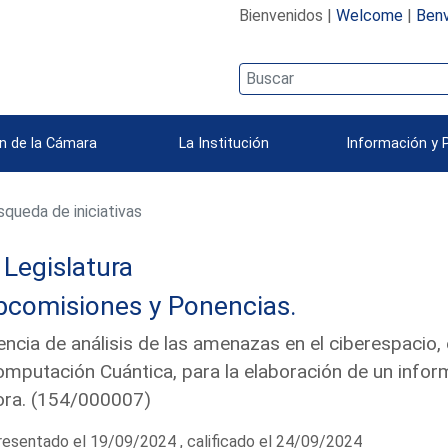
Bienvenidos |
Welcome
|
Benv
n de la Cámara
La Institución
Información y 
queda de iniciativas
Legislatura
bcomisiones y Ponencias.
ncia de análisis de las amenazas en el ciberespacio, en 
omputación Cuántica, para la elaboración de un info
ora. (154/000007)
esentado el 19/09/2024 , calificado el 24/09/2024