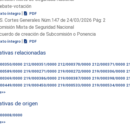
ebate-votación
|
exto íntegro
PDF
S. Cortes Generales Núm.147 de 24/03/2026 Pág: 2
omisión Mixta de Seguridad Nacional
cuerdo de creación de Subcomisión o Ponencia
|
exto íntegro
PDF
iativas relacionadas
000350/0000
212/000351/0000
212/000370/0000
212/000371/0000
2
000589/0000
219/000271/0000
219/000272/0000
219/000306/0000
2
000369/0000
219/000386/0000
219/000387/0000
219/000398/0000
2
000449/0000
219/000450/0000
219/000533/0000
219/000534/0000
2
e>>
iativas de origen
000008/0000
e>>