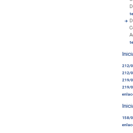
D
t
D
C
A
t
Inic
212/
212/
219/
219/
enlac
Inic
158/
enlac