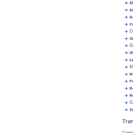
Á
A
A
C
D
Gi
G
Iñ
L
M
N
P
R
Ru
S
S
Tram
Comi