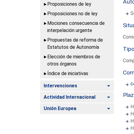
Aut
Proposiciones de ley
S
Proposiciones no de ley
Mociones consecuencia de
Situ
interpelación urgente
Comis
Propuestas de reforma de
Estatutos de Autonomía
Tipo
Elección de miembros de
Comp
otros órganos
Com
Índice de iniciativas
C
Alternar
Intervenciones
Pla
Alternar
Actividad Internacional
H
Alternar
Unión Europea
H
H
H