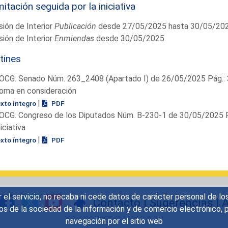
itación seguida por la iniciativa
ión de Interior
Publicación
desde 27/05/2025 hasta 30/05/20
ión de Interior
Enmiendas
desde 30/05/2025
tines
OCG. Senado Núm. 263_2408 (Apartado I) de 26/05/2025 Pág.: 
oma en consideración
|
exto íntegro
PDF
OCG. Congreso de los Diputados Núm. B-230-1 de 30/05/2025 P
niciativa
|
exto íntegro
PDF
r el servicio, no recaba ni cede datos de carácter personal de lo
Contacto
|
Sugerencias
|
A
icios de la sociedad de la información y de comercio electrónic
navegación por el sitio web