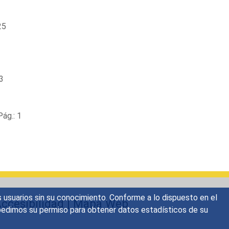
25
3
ág.: 1
s usuarios sin su conocimiento. Conforme a lo dispuesto en el
ccesibilidad
|
Mapa Web
o, pedimos su permiso para obtener datos estadísticos de su