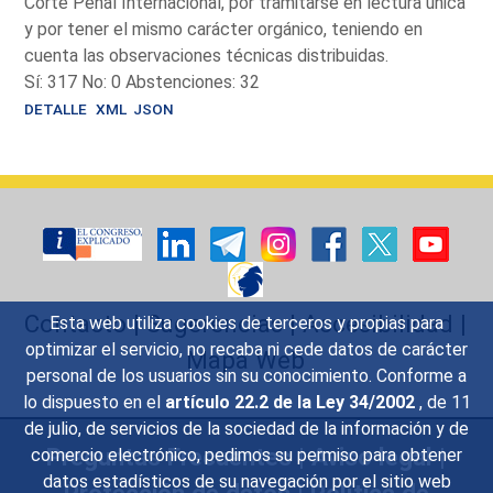
Corte Penal Internacional, por tramitarse en lectura única
y por tener el mismo carácter orgánico, teniendo en
cuenta las observaciones técnicas distribuidas.
Sí: 317 No: 0 Abstenciones: 32
DETALLE
XML
JSON
Contacto
|
Sugerencias
|
Accesibilidad
|
Esta web utiliza cookies de terceros y propias para
optimizar el servicio, no recaba ni cede datos de carácter
Mapa Web
personal de los usuarios sin su conocimiento. Conforme a
lo dispuesto en el
artículo 22.2 de la Ley 34/2002
, de 11
de julio, de servicios de la sociedad de la información y de
Preguntas Frecuentes
|
Aviso legal
|
comercio electrónico, pedimos su permiso para obtener
datos estadísticos de su navegación por el sitio web
Protección de datos
|
Política de