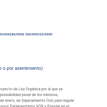
00/000286/0000
300/000323/0000
o o por asentimiento)
royecto de Ley Orgánica por la que se
sponsabilidad penal de los menores,
 enero, de Enjuiciamiento Civil, para regular
rupos Parlamentarios VOX y Popular en el