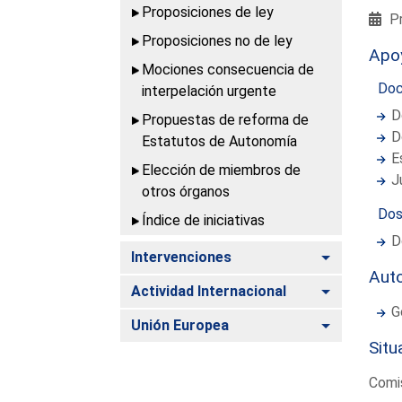
Proposiciones de ley
Pr
Proposiciones no de ley
Apo
Mociones consecuencia de
Doc
interpelación urgente
D
Propuestas de reforma de
D
Estatutos de Autonomía
E
Elección de miembros de
J
otros órganos
Dos
Índice de iniciativas
D
Alternar
Intervenciones
Aut
Alternar
Actividad Internacional
G
Alternar
Unión Europea
Situ
Comis