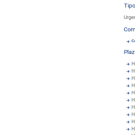
Tipo
Urge
Com
C
Pla
H
H
H
H
H
H
H
H
H
H