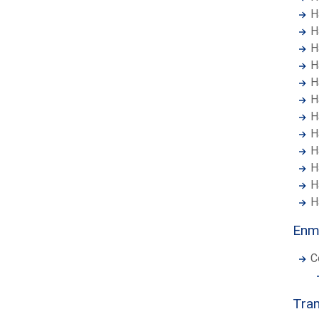
H
H
H
H
H
H
H
H
H
H
H
H
Enmi
C
Tram