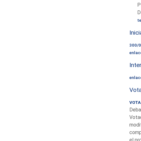
P
D
t
Inic
300/
enlac
Inte
enlac
Vota
VOTAC
Debat
Votac
modif
compl
el pr