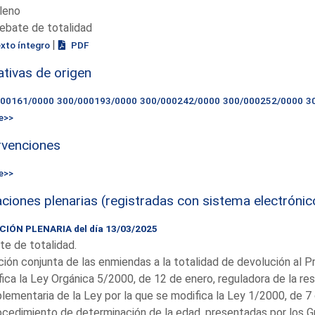
leno
ebate de totalidad
|
exto íntegro
PDF
iativas de origen
000161/0000
300/000193/0000
300/000242/0000
300/000252/0000
3
e>>
rvenciones
e>>
ciones plenarias (registradas con sistema electrónic
IÓN PLENARIA del día 13/03/2025
e de totalidad.
ión conjunta de las enmiendas a la totalidad de devolución al P
ica la Ley Orgánica 5/2000, de 12 de enero, reguladora de la re
ementaria de la Ley por la que se modifica la Ley 1/2000, de 7 de
ocedimiento de determinación de la edad, presentadas por los G