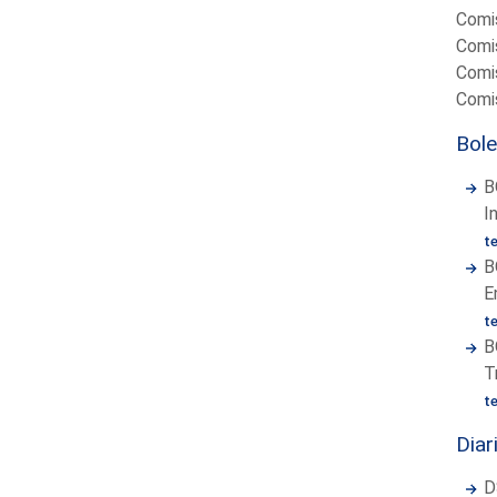
Comis
Comis
Comis
Comis
Bole
B
I
t
B
E
t
B
T
t
Diar
D