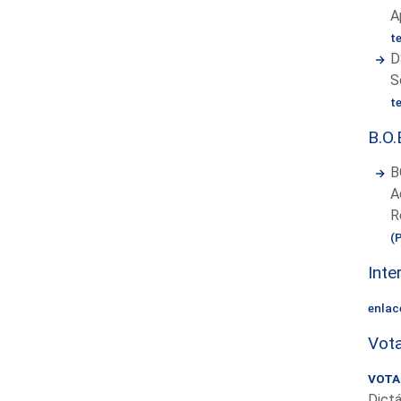
A
t
D
S
t
B.O.
B
A
R
(
Inte
enlac
Vota
VOTAC
Dictá