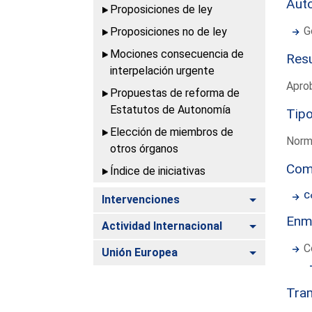
Aut
Proposiciones de ley
G
Proposiciones no de ley
Mociones consecuencia de
Resu
interpelación urgente
Aprob
Propuestas de reforma de
Estatutos de Autonomía
Tipo
Elección de miembros de
Norm
otros órganos
Com
Índice de iniciativas
C
Alternar
Intervenciones
Enmi
Alternar
Actividad Internacional
C
Alternar
Unión Europea
Tram