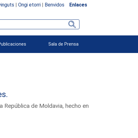
inguts
|
Ongi etorri
|
Benvidos
Enlaces
Publicaciones
Sala de Prensa
es.
la República de Moldavia, hecho en