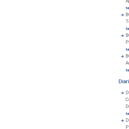
A
t
B
T
t
B
P
t
B
A
t
Diar
D
C
D
t
D
P