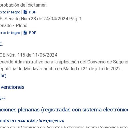
probación del dictamen
|
exto íntegro
PDF
S. Senado Núm.28 de 24/04/2024 Pág: 1
enado - Pleno
|
exto íntegro
PDF
E.
OE Núm: 115 de 11/05/2024
cuerdo Administrativo para la aplicación del Convenio de Segurid
epública de Moldavia, hecho en Madrid el 21 de julio de 2022.
PDF)
rvenciones
e>>
ciones plenarias (registradas con sistema electrónic
IÓN PLENARIA del día 21/03/2024
men de la Comisión de Asuntos Exteriores sobre Convenios inte