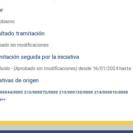
or
obierno
ltado tramitación
ado sin modificaciones
itación seguida por la iniciativa
uido - (Aprobado sin modificaciones)
desde 16/01/2024 hasta
iativas de origen
000044/0000
213/000072/0000
213/000130/0000
214/000015/0000
e>>