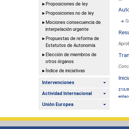
Proposiciones de ley
Aut
Proposiciones no de ley
G
Mociones consecuencia de
interpelación urgente
Resu
Propuestas de reforma de
Aprob
Estatutos de Autonomía
Elección de miembros de
Tram
otros órganos
Concl
Índice de iniciativas
Inic
Alternar
Intervenciones
213/
Alternar
Actividad Internacional
enlac
Alternar
Unión Europea