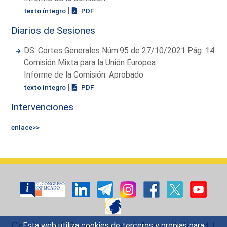
|
texto íntegro
PDF
Diarios de Sesiones
DS. Cortes Generales Núm.95 de 27/10/2021 Pág: 14
Comisión Mixta para la Unión Europea
Informe de la Comisión. Aprobado
|
texto íntegro
PDF
Intervenciones
enlace>>
Contacto
|
Sugerencias
|
Accesibilidad
|
Esta web utiliza cookies de terceros y propias para