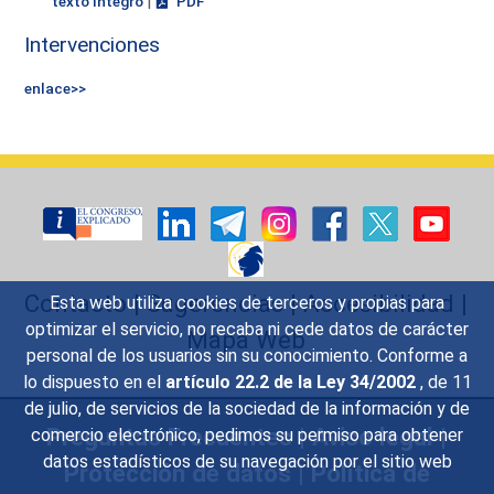
|
texto íntegro
PDF
Intervenciones
enlace>>
Contacto
|
Sugerencias
|
Accesibilidad
|
Esta web utiliza cookies de terceros y propias para
optimizar el servicio, no recaba ni cede datos de carácter
Mapa Web
personal de los usuarios sin su conocimiento. Conforme a
lo dispuesto en el
artículo 22.2 de la Ley 34/2002
, de 11
de julio, de servicios de la sociedad de la información y de
Preguntas Frecuentes
|
Aviso legal
|
comercio electrónico, pedimos su permiso para obtener
datos estadísticos de su navegación por el sitio web
Protección de datos
|
Política de