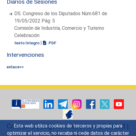
Diarios de Sesiones
DS. Congreso de los Diputados Núm.681 de
19/05/2022 Pág: 5
Comisión de Industria, Comercio y Turismo
Celebración
|
texto íntegro
PDF
Intervenciones
enlace>>
Contacto
|
Sugerencias
|
Accesibilidad
|
Esta web utiliza cookies de terceros y propias para
optimizar el servicio, no recaba ni cede datos de carácter
Mapa Web