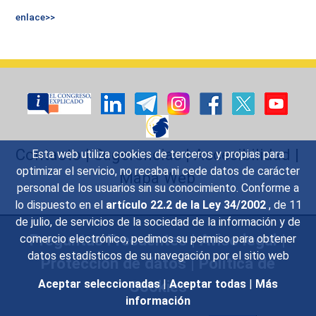
enlace>>
Contacto
|
Sugerencias
|
Accesibilidad
|
Esta web utiliza cookies de terceros y propias para
optimizar el servicio, no recaba ni cede datos de carácter
Mapa Web
personal de los usuarios sin su conocimiento. Conforme a
lo dispuesto en el
artículo 22.2 de la Ley 34/2002
, de 11
de julio, de servicios de la sociedad de la información y de
Preguntas Frecuentes
|
Aviso legal
|
comercio electrónico, pedimos su permiso para obtener
datos estadísticos de su navegación por el sitio web
Protección de datos
|
Política de
Cookies
Aceptar seleccionadas
|
Aceptar todas
|
Más
información