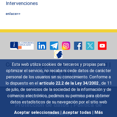
Intervenciones
enlace>>
Contacto
|
Sugerencias
|
Accesibilidad
|
Esta web utiliza cookies de terceros y propias para
optimizar el servicio, no recaba ni cede datos de carácter
Mapa Web
personal de los usuarios sin su conocimiento. Conforme a
lo dispuesto en el
artículo 22.2 de la Ley 34/2002
, de 11
de julio, de servicios de la sociedad de la información y de
Preguntas Frecuentes
|
Aviso legal
|
comercio electrónico, pedimos su permiso para obtener
datos estadísticos de su navegación por el sitio web
Protección de datos
|
Política de
Cookies
Aceptar seleccionadas
|
Aceptar todas
|
Más