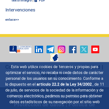
|
texto íntegro
PDF
Intervenciones
enlace>>
Contacto
|
Sugerencias
|
Accesibilidad
|
Esta web utiliza cookies de terceros y propias para
optimizar el servicio, no recaba ni cede datos de carácter
Mapa Web
personal de los usuarios sin su conocimiento. Conforme a
lo dispuesto en el
artículo 22.2 de la Ley 34/2002
, de 11
de julio, de servicios de la sociedad de la información y de
Preguntas Frecuentes
|
Aviso legal
|
comercio electrónico, pedimos su permiso para obtener
datos estadísticos de su navegación por el sitio web
Protección de datos
|
Política de