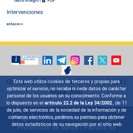
|
texto íntegro
PDF
Intervenciones
enlace>>
Contacto
|
Sugerencias
|
Accesibilidad
|
Esta web utiliza cookies de terceros y propias para
optimizar el servicio, no recaba ni cede datos de carácter
Mapa Web
personal de los usuarios sin su conocimiento. Conforme a
lo dispuesto en el
artículo 22.2 de la Ley 34/2002
, de 11
de julio, de servicios de la sociedad de la información y de
Preguntas Frecuentes
|
Aviso legal
|
comercio electrónico, pedimos su permiso para obtener
datos estadísticos de su navegación por el sitio web
Protección de datos
|
Política de