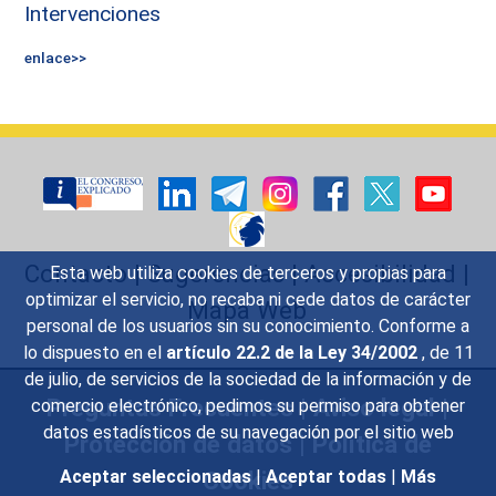
Intervenciones
enlace>>
Contacto
|
Sugerencias
|
Accesibilidad
|
Esta web utiliza cookies de terceros y propias para
optimizar el servicio, no recaba ni cede datos de carácter
Mapa Web
personal de los usuarios sin su conocimiento. Conforme a
lo dispuesto en el
artículo 22.2 de la Ley 34/2002
, de 11
de julio, de servicios de la sociedad de la información y de
Preguntas Frecuentes
|
Aviso legal
|
comercio electrónico, pedimos su permiso para obtener
datos estadísticos de su navegación por el sitio web
Protección de datos
|
Política de
Cookies
Aceptar seleccionadas
|
Aceptar todas
|
Más