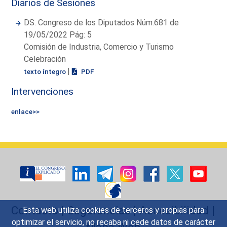
Diarios de Sesiones
DS. Congreso de los Diputados Núm.681 de
19/05/2022 Pág: 5
Comisión de Industria, Comercio y Turismo
Celebración
|
texto íntegro
PDF
Intervenciones
enlace>>
Contacto
|
Sugerencias
|
Accesibilidad
|
Esta web utiliza cookies de terceros y propias para
optimizar el servicio, no recaba ni cede datos de carácter
Mapa Web