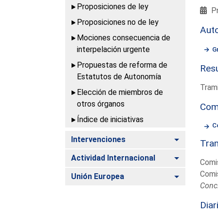
Proposiciones de ley
Pr
Proposiciones no de ley
Aut
Mociones consecuencia de
interpelación urgente
G
Propuestas de reforma de
Resu
Estatutos de Autonomía
Trami
Elección de miembros de
otros órganos
Com
Índice de iniciativas
C
Alternar
Intervenciones
Tram
Alternar
Actividad Internacional
Comis
Comis
Alternar
Unión Europea
Conc
Diar