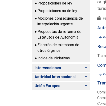
orig
Proposiciones de ley
turí
Proposiciones no de ley
Mociones consecuencia de
Pr
interpelación urgente
Aut
Propuestas de reforma de
Estatutos de Autonomía
G
Elección de miembros de
Resu
otros órganos
Trami
Índice de iniciativas
Com
Alternar
Intervenciones
C
Alternar
Actividad Internacional
Tram
Alternar
Unión Europea
Comis
Comis
Conc