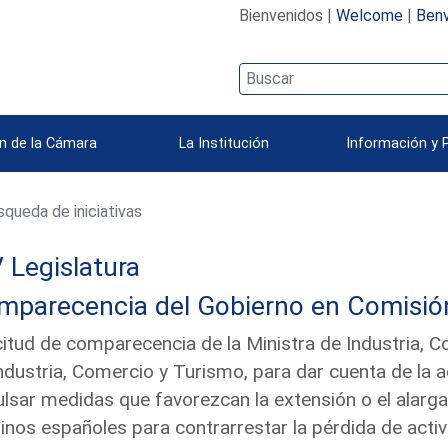
Bienvenidos |
Welcome
|
Benv
n de la Cámara
La Institución
Información y 
queda de iniciativas
 Legislatura
parecencia del Gobierno en Comisión 
citud de comparecencia de la Ministra de Industria, 
ndustria, Comercio y Turismo, para dar cuenta de la 
lsar medidas que favorezcan la extensión o el alarga
inos españoles para contrarrestar la pérdida de activi