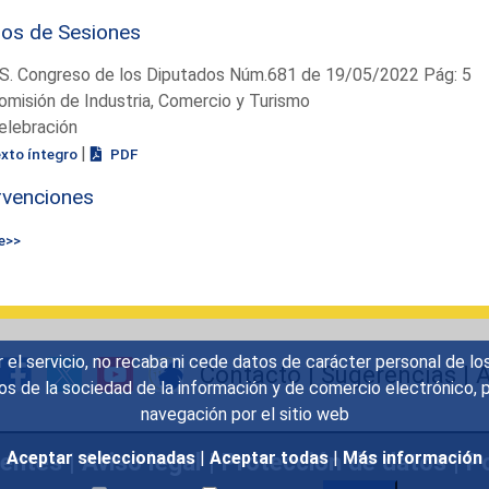
ios de Sesiones
S. Congreso de los Diputados Núm.681 de 19/05/2022 Pág: 5
omisión de Industria, Comercio y Turismo
elebración
|
exto íntegro
PDF
rvenciones
e>>
r el servicio, no recaba ni cede datos de carácter personal de lo
Contacto
|
Sugerencias
|
A
icios de la sociedad de la información y de comercio electrónic
navegación por el sitio web
uentes
|
Aviso legal
|
Protección de datos
|
Po
Aceptar seleccionadas
|
Aceptar todas
|
Más información