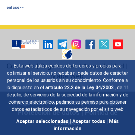
enlace>>
Contacto
|
Sugerencias
|
Accesibilidad
|
Esta web utiliza cookies de terceros y propias para
optimizar el servicio, no recaba ni cede datos de carácter
Mapa Web
personal de los usuarios sin su conocimiento. Conforme a
lo dispuesto en el
artículo 22.2 de la Ley 34/2002
, de 11
de julio, de servicios de la sociedad de la información y de
Preguntas Frecuentes
|
Aviso legal
|
comercio electrónico, pedimos su permiso para obtener
datos estadísticos de su navegación por el sitio web
Protección de datos
|
Política de
Cookies
Aceptar seleccionadas
|
Aceptar todas
|
Más
información