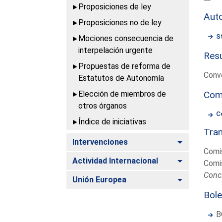
Proposiciones de ley
Aut
Proposiciones no de ley
S
Mociones consecuencia de
interpelación urgente
Resu
Propuestas de reforma de
Conv
Estatutos de Autonomía
Elección de miembros de
Com
otros órganos
C
Índice de iniciativas
Tram
Alternar
Intervenciones
Comi
Alternar
Actividad Internacional
Comi
Concl
Alternar
Unión Europea
Bole
B