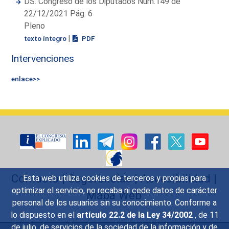
DS. Congreso de los Diputados Núm.149 de
22/12/2021 Pág: 6
Pleno
|
texto íntegro
PDF
Intervenciones
enlace>>
Contacto
|
Sugerencias
|
Accesibilidad
|
Esta web utiliza cookies de terceros y propias para
optimizar el servicio, no recaba ni cede datos de carácter
Mapa Web
personal de los usuarios sin su conocimiento. Conforme a
lo dispuesto en el
artículo 22.2 de la Ley 34/2002
, de 11
de julio, de servicios de la sociedad de la información y de