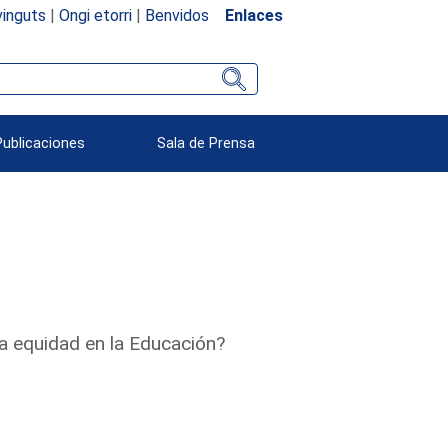
inguts
|
Ongi etorri
|
Benvidos
Enlaces
Publicaciones
Sala de Prensa
la equidad en la Educación?