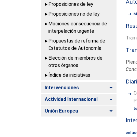
Aut
Proposiciones de ley
Proposiciones no de ley
M
Mociones consecuencia de
Resu
interpelación urgente
Trami
Propuestas de reforma de
Estatutos de Autonomía
Tram
Elección de miembros de
Plen
otros órganos
Conc
Índice de iniciativas
Diar
Alternar
Intervenciones
D
Alternar
Actividad Internacional
P
t
Alternar
Unión Europea
Inte
enlac