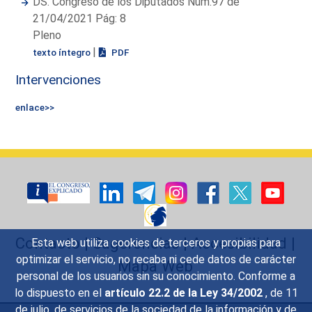
DS. Congreso de los Diputados Núm.97 de
21/04/2021 Pág: 8
Pleno
|
texto íntegro
PDF
Intervenciones
enlace>>
Contacto
|
Sugerencias
|
Accesibilidad
|
Esta web utiliza cookies de terceros y propias para
optimizar el servicio, no recaba ni cede datos de carácter
Mapa Web
personal de los usuarios sin su conocimiento. Conforme a
lo dispuesto en el
artículo 22.2 de la Ley 34/2002
, de 11
de julio, de servicios de la sociedad de la información y de