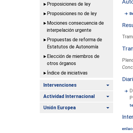
Aut
Proposiciones de ley
Proposiciones no de ley
B
Mociones consecuencia de
Resu
interpelación urgente
Trami
Propuestas de reforma de
Estatutos de Autonomía
Tram
Elección de miembros de
Plen
otros órganos
Conc
Índice de iniciativas
Diar
Alternar
Intervenciones
D
Alternar
Actividad Internacional
P
t
Alternar
Unión Europea
Inte
enlac