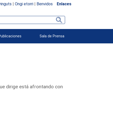
inguts
|
Ongi etorri
|
Benvidos
Enlaces
Publicaciones
Sala de Prensa
que dirige está afrontando con