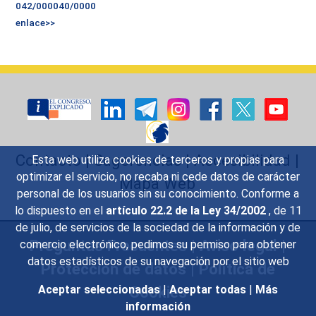
042/000040/0000
enlace>>
Contacto
|
Sugerencias
|
Accesibilidad
|
Esta web utiliza cookies de terceros y propias para
optimizar el servicio, no recaba ni cede datos de carácter
Mapa Web
personal de los usuarios sin su conocimiento. Conforme a
lo dispuesto en el
artículo 22.2 de la Ley 34/2002
, de 11
de julio, de servicios de la sociedad de la información y de
Preguntas Frecuentes
|
Aviso legal
|
comercio electrónico, pedimos su permiso para obtener
datos estadísticos de su navegación por el sitio web
Protección de datos
|
Política de
Cookies
Aceptar seleccionadas
|
Aceptar todas
|
Más
información